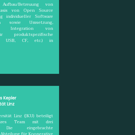
 Aufbau/Betreuung von
Basis von Open Source
g individueller Software
en sowie Umsetzung,
nd Integration von
ür produktspezifische
D, USB, CF, etc.) in
 Kepler
tät Linz
sität Linz (JKU) beteiligt
linäres Team mit drei
en. Die eingebrachte
bteilung für Kooperative