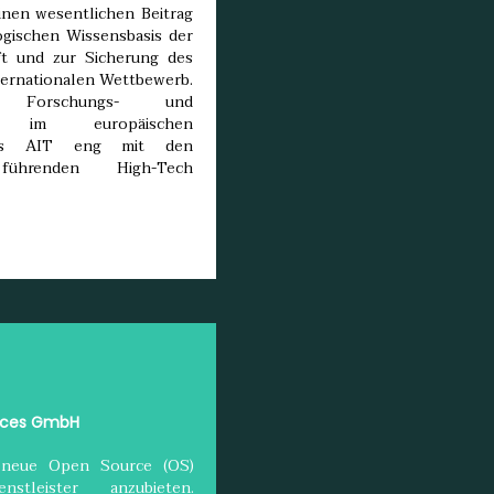
einen wesentlichen Beitrag
gischen Wissensbasis der
ft und zur Sicherung des
ternationalen Wettbewerb.
he Forschungs- und
haft im europäischen
das AIT eng mit den
führenden High-Tech
ices GmbH
, neue Open Source (OS)
stleister anzubieten.