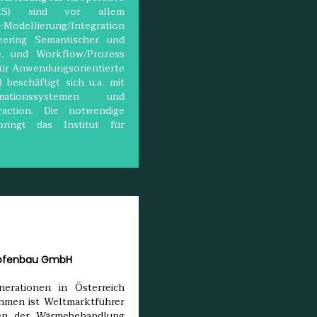
(CIS) sind vor allem
Modellierung/Integration
ering Semantischer und
e, und Workflow/Prozess
für Anwendungsorientierte
beschäftigt sich u.a. mit
rmationssystemen und
traction. Die notwendige
bringt das Institut für
eofenbau GmbH
erationen in Österreich
hmen ist Weltmarktführer
chen der Wärmebehandlung