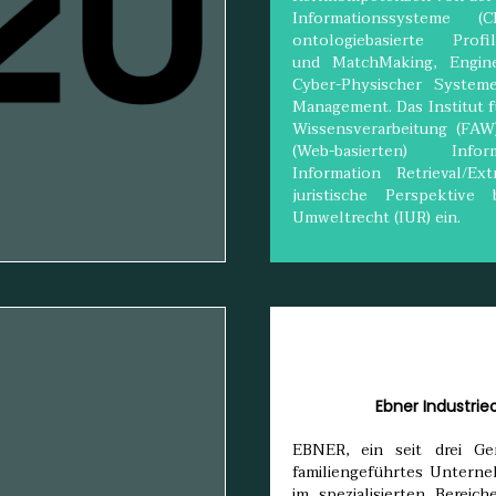
Informationssysteme 
ontologiebasierte Profil-
und MatchMaking, Engine
Cyber-Physischer System
Management. Das Institut 
Wissensverarbeitung (FAW) 
(Web-basierten) Info
Information Retrieval/Ex
juristische Perspektive 
Umweltrecht (IUR) ein.
Ebner Industri
EBNER, ein seit drei Gen
familiengeführtes Unterne
im spezialisierten Berei